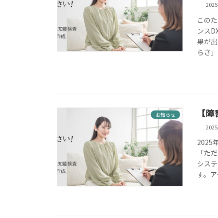
202
このた
ンスD
果が出
らさ」
【障
お知らせ
202
202
「ただ
システ
す。ア