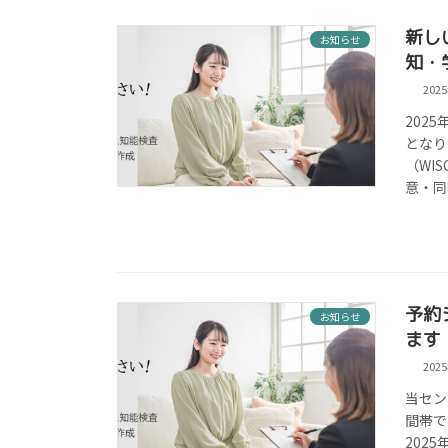
新し
お知らせ
知・
202
202
となり
（WI
意・同
予約
お知らせ
ます
202
当セン
間帯で
2025年