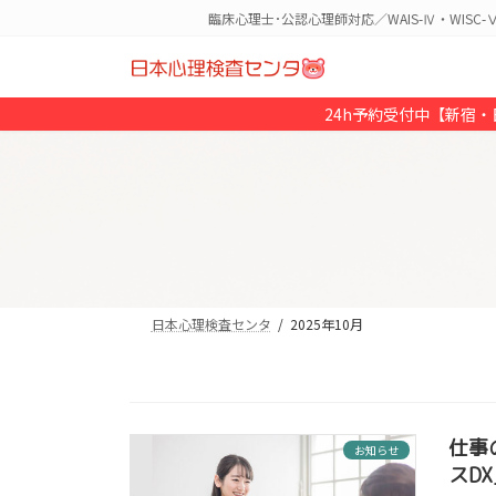
コ
ナ
臨床心理士･公認心理師対応／WAIS-Ⅳ・WIS
ン
ビ
テ
ゲ
ン
ー
24h予約受付中【新宿
ツ
シ
へ
ョ
ス
ン
キ
に
ッ
移
プ
動
日本心理検査センタ
2025年10月
仕事
お知らせ
スD